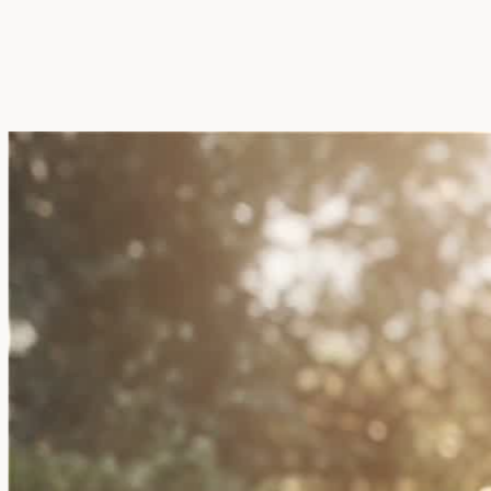
+420
722 706 469
Menu